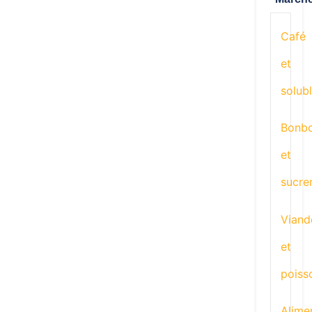
Café
et
solub
Bonb
et
sucre
Viand
et
poiss
Alime