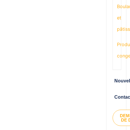
Boula
et
pâtiss
Produ
conge
Nouvel
Contac
DEM
DE 