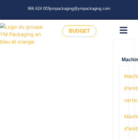
966 624 003
ympackaging@ympackaging.com
BUDGET
Machi
Machi
d'emb
vertic
Machi
d'emb