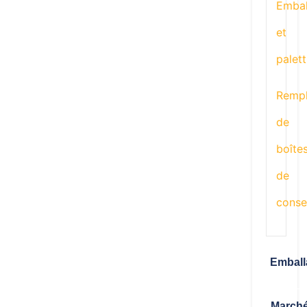
Embal
et
palett
Rempl
de
boîte
de
conse
Emball
March