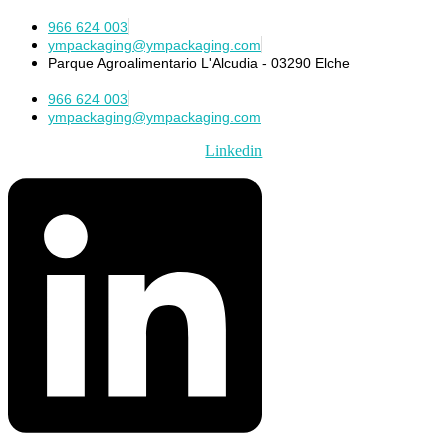
966 624 003
ympackaging@ympackaging.com
Parque Agroalimentario L'Alcudia - 03290 Elche
966 624 003
ympackaging@ympackaging.com
Linkedin