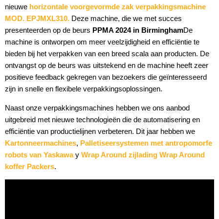
nieuwe
horizontale voorgevormde zak verpakkingsmachine
MOD. EPJMXL310.
Deze machine, die we met succes
presenteerden op de beurs
PPMA 2024 in Birmingham
De
machine is ontworpen om meer veelzijdigheid en efficiëntie te
bieden bij het verpakken van een breed scala aan producten. De
ontvangst op de beurs was uitstekend en de machine heeft zeer
positieve feedback gekregen van bezoekers die geïnteresseerd
zijn in snelle en flexibele verpakkingsoplossingen.
Naast onze verpakkingsmachines hebben we ons aanbod
uitgebreid met nieuwe technologieën die de automatisering en
efficiëntie van productielijnen verbeteren. Dit jaar hebben we
Kartonneermachines
,
Palletiseersystemen met antropomorfe
robots van Yaskawa
y
Wrap Around zijlading Wrap Around
koffer Packers
.