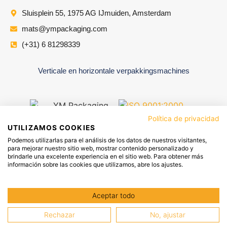
Sluisplein 55, 1975 AG IJmuiden, Amsterdam
mats@ympackaging.com
(+31) 6 81298339
Verticale en horizontale verpakkingsmachines
Política de privacidad
UTILIZAMOS COOKIES
Podemos utilizarlas para el análisis de los datos de nuestros visitantes,
para mejorar nuestro sitio web, mostrar contenido personalizado y
brindarle una excelente experiencia en el sitio web. Para obtener más
información sobre las cookies que utilizamos, abre los ajustes.
YM VERPAKKINGSGROEP
WETTELIJKE KENNISGEVING
Aceptar todo
PRIVACYBELEID
COOKIES BELEID
Rechazar
No, ajustar
Nederlands