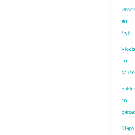
Groen
en
fruit
Vloei
en
sauze
Bakke
en
geba
Diepv