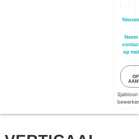
Nieuw
Neem
contac
op me
OF
AAN
Sjabloon
bewerke