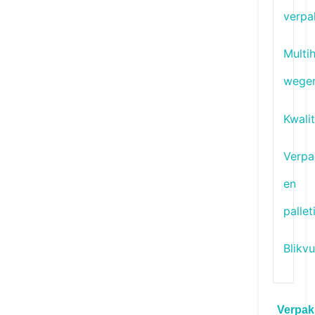
verpa
Multi
wege
Kwali
Verpa
en
pallet
Blikvu
Verpak