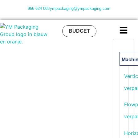
966 624 003
ympackaging@ympackaging.com
BUDGET
Machi
Verti
verpa
Flow
verpa
Horiz