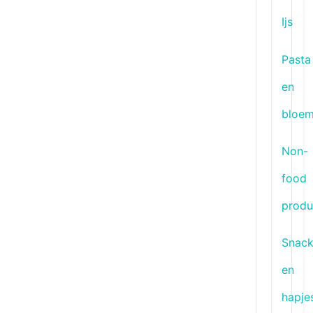
Ijs
Pasta
en
bloe
Non-
food
produ
Snac
en
hapje