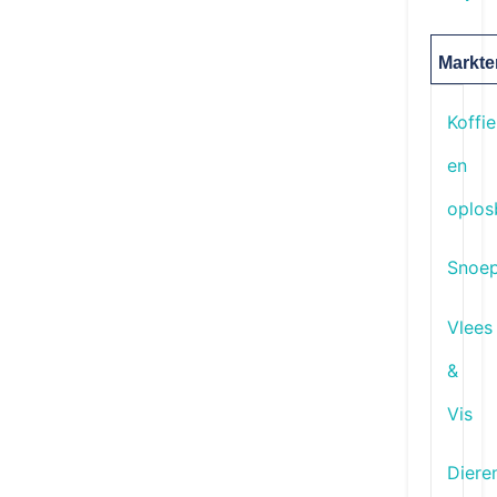
Markte
Koffie
en
oplos
Snoe
Vlees
&
Vis
Diere