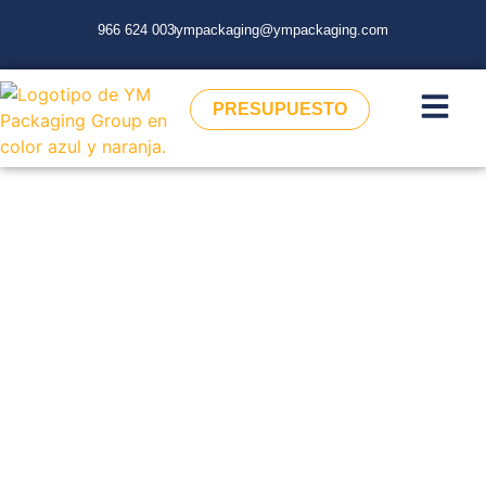
966 624 003
ympackaging@ympackaging.com
PRESUPUESTO
YM PACKAGING
GROUP