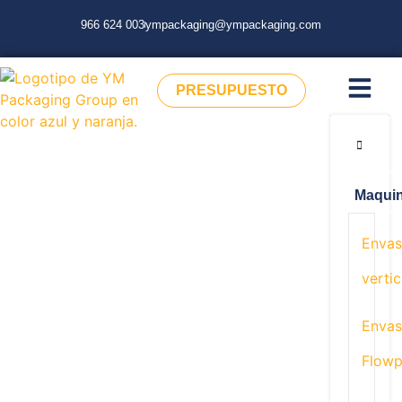
966 624 003
ympackaging@ympackaging.com
PRESUPUESTO
Maquin
Envas
vertic
Envas
Flow