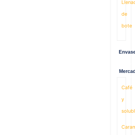
Llena
de
bote
Envas
Merca
Café
y
solub
Cara