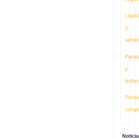
Líqui
y
salsa
Panad
y
boller
Produ
conge
Notici