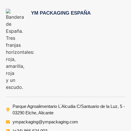
YM PACKAGING ESPAÑA
Parque Agroalimentario L ́Alcudia C/Santuario de la Luz, 5 -
03290 Elche, Alicante
ympackaging@ympackaging.com
(+34) 966 624 003