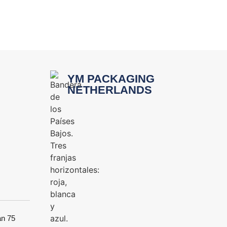
YM PACKAGING
NETHERLANDS
an 75