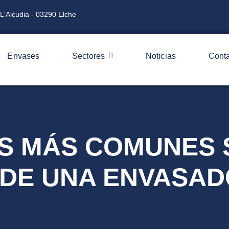
L'Alcudia - 03290 Elche
Envases
Sectores
Noticias
Cont
AS MÁS COMUNES 
 DE UNA ENVASA