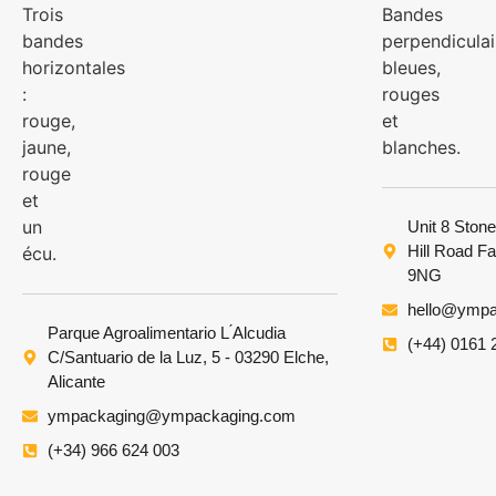
Unit 8 Stone
Hill Road F
9NG
hello@ympa
Parque Agroalimentario L ́Alcudia
(+44) 0161 
C/Santuario de la Luz, 5 - 03290 Elche,
Alicante
ympackaging@ympackaging.com
(+34) 966 624 003