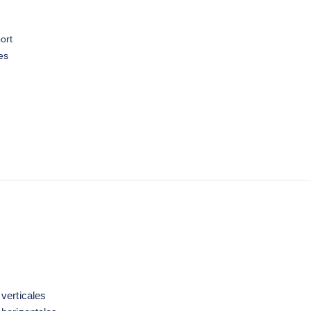
ort
es
verticales