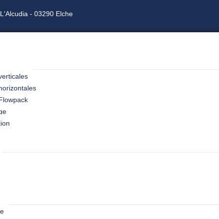
L'Alcudia - 03290 Elche
erticales
orizontales
 Flowpack
ge
tion
ie