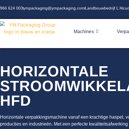
966 624 003
ympackaging@ympackaging.com
Landbouwbedrijf L'Alcud
Machines
Verpa
HORIZONTALE
STROOMWIKKEL
HFD
Horizontale verpakkingsmachine vanaf een krachtige haspel, v
producties en industrieën. Met een perfecte kwaliteitsafwerking