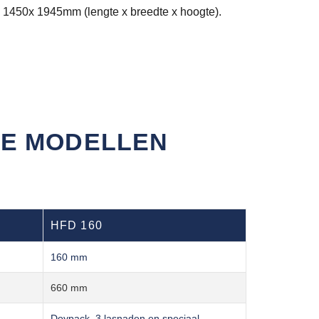
 1450x 1945mm (lengte x breedte x hoogte).
NE MODELLEN
HFD 160
160 mm
660 mm
Doypack, 3 lasnaden en speciaal