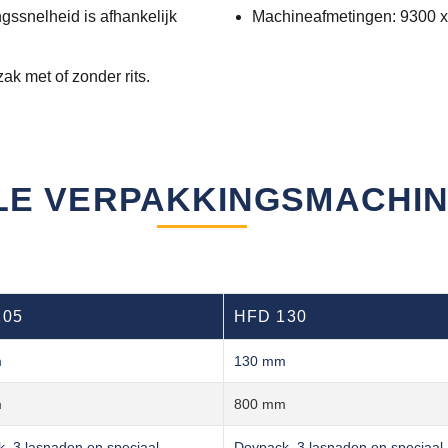
gssnelheid is afhankelijk
Machineafmetingen: 9300 x
k met of zonder rits.
LE VERPAKKINGSMACHI
105
HFD 130
m
130 mm
m
800 mm
, 3 lasnaden en speciaal
Doypack, 3 lasnaden en speciaal