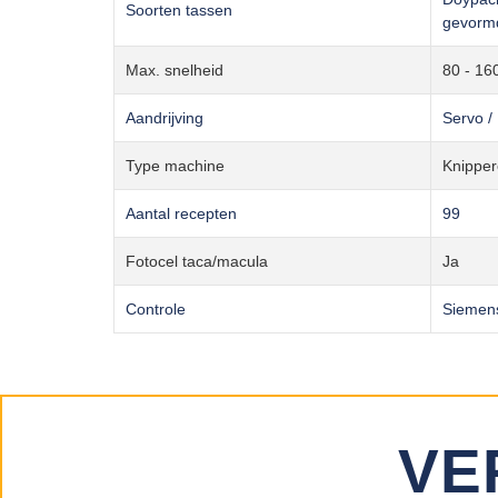
Soorten tassen
gevormd
Max. snelheid
80 - 16
Aandrijving
Servo /
Type machine
Knippe
Aantal recepten
99
Fotocel taca/macula
Ja
Controle
Siemens
VE