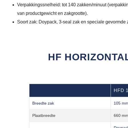
Verpakkingssnelheid: tot 140 zakken/minuut (verpakkin
van productgewicht en zakgrootte).
Soort zak: Doypack, 3-seal zak en speciale gevormde za
HF HORIZONTA
HFD 
Breedte zak
105 m
Plaatbreedte
660 m
Doypack