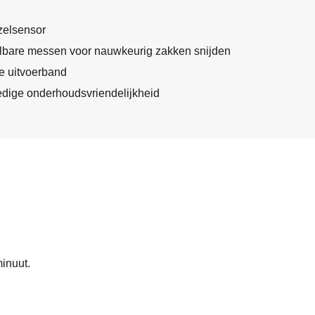
zelsensor
elbare messen voor nauwkeurig zakken snijden
e uitvoerband
edige onderhoudsvriendelijkheid
minuut.