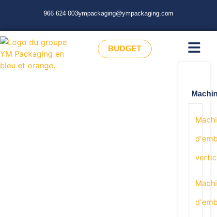
966 624 003
ympackaging@ympackaging.com
BUDGET
Machi
Machi
d'emb
vertic
Machi
d'emb