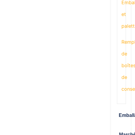
Embal
et
palett
Rempl
de
boîte
de
conse
Emball
March