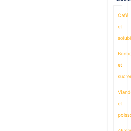
Café
et
solub
Bonb
et
sucre
Viand
et
poiss
Alime