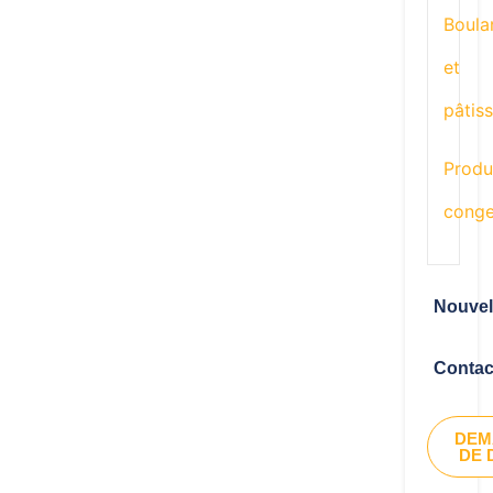
Boula
et
pâtiss
Produ
conge
Nouvel
Contac
DEM
DE 