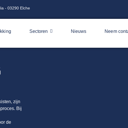
ia - 03290 Elche
kking
Sectoren
Nieuws
Neem conta
G
sten, zijn
sproces.
Bij
oor de