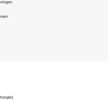
eningen
emen
hoogte).