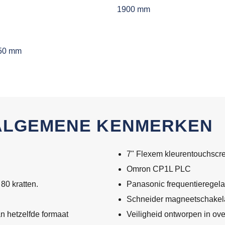
1900 mm
50 mm
ALGEMENE KENMERKEN
7" Flexem kleurentouchscr
Omron CP1L PLC
80 kratten.
Panasonic frequentieregela
Schneider magneetschakela
an hetzelfde formaat
Veiligheid ontworpen in ov