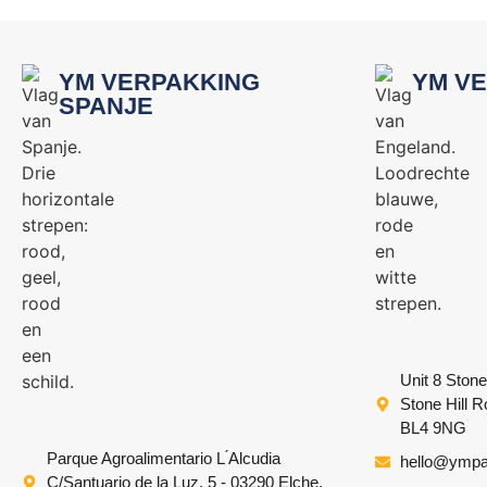
YM VERPAKKING
YM VE
SPANJE
Unit 8 Stone
Stone Hill 
BL4 9NG
Parque Agroalimentario L ́Alcudia
hello@ympa
C/Santuario de la Luz, 5 - 03290 Elche,