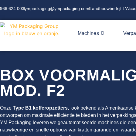
966 624 003
ympackaging@ympackaging.com
Landbouwbedrijf L'Alcud
Machines
Verpa
BOX VOORMALI
MOD. F2
Onze
Type B1 kofferopzetters,
ook bekend als Amerikaanse ki
ontworpen om maximale efficiëntie te bieden in het verpakking
YM Packaging leveren we geautomatiseerde machines die een
nauwkeurige en snelle opbouw van kratten garanderen, waard