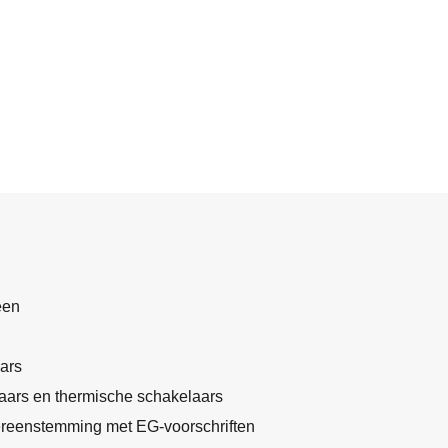
een
ars
ars en thermische schakelaars
ereenstemming met EG-voorschriften