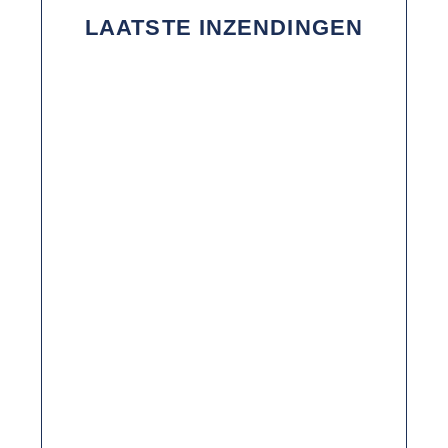
LAATSTE INZENDINGEN
2025: EEN JAAR VAN GROEI EN
CONSOLIDATIE VOOR YM PACKAGING
PREVENTIEF ONDERHOUD: ZO VERLENGT U
DE LEVENSDUUR VAN UW
VERPAKKINGSMACHINES